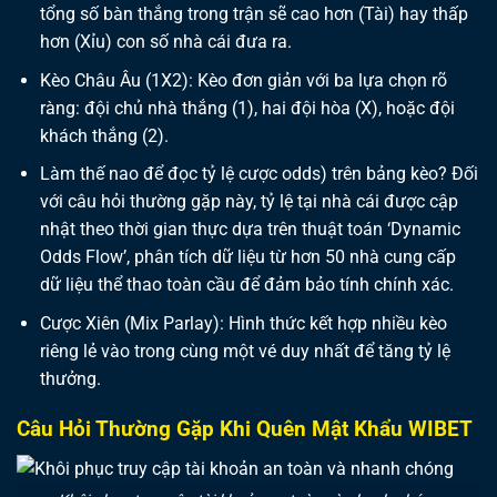
tổng số bàn thắng trong trận sẽ cao hơn (Tài) hay thấp
hơn (Xỉu) con số nhà cái đưa ra.
Kèo Châu Âu (1X2): Kèo đơn giản với ba lựa chọn rõ
ràng: đội chủ nhà thắng (1), hai đội hòa (X), hoặc đội
khách thắng (2).
Làm thế nao để đọc tỷ lệ cược odds) trên bảng kèo? Đối
với câu hỏi thường gặp này, tỷ lệ tại nhà cái được cập
nhật theo thời gian thực dựa trên thuật toán ‘Dynamic
Odds Flow’, phân tích dữ liệu từ hơn 50 nhà cung cấp
dữ liệu thể thao toàn cầu để đảm bảo tính chính xác.
Cược Xiên (Mix Parlay): Hình thức kết hợp nhiều kèo
riêng lẻ vào trong cùng một vé duy nhất để tăng tỷ lệ
thưởng.
Câu Hỏi Thường Gặp Khi Quên Mật Khẩu WIBET