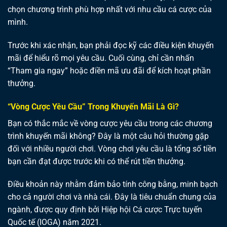
chọn chương trình phù hợp nhất với nhu cầu cá cược của
mình.
Trước khi xác nhận, bạn phải đọc kỹ các điều kiện khuyến
mãi để hiểu rõ mọi yêu cầu. Cuối cùng, chỉ cần nhấn
“Tham gia ngay” hoặc điền mã ưu đãi để kích hoạt phần
thưởng.
“Vòng Cược Yêu Cầu” Trong Khuyến Mãi Là Gì?
Bạn có thắc mắc về vòng cược yêu cầu trong các chương
trình khuyến mãi không? Đây là một câu hỏi thường gặp
đối với nhiều người chơi. Vòng chơi yêu cầu là tổng số tiền
bạn cần đạt được trước khi có thể rút tiền thưởng.
Điều khoản này nhằm đảm bảo tính công bằng, minh bạch
cho cả người chơi và nhà cái. Đây là tiêu chuẩn chung của
ngành, được quy định bởi Hiệp hội Cá cược Trực tuyến
Quốc tế (IOGA) năm 2021.