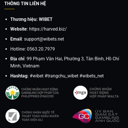
THÔNG TIN LIÊN HỆ
Thương hiệu:
WIBET
Website
:
https://harved.biz/
Email
:
support@wibets.net
Hotline: 0563.20.7979
Địa chỉ
: 99 Phạm Văn Hai, Phường 3, Tân Bình, Hồ Chí
Minh, Vietnam
Hashtag
: #wibet #trangchu_wibet #wibets_net