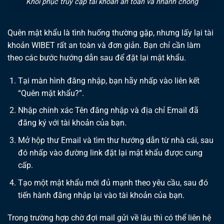
Khôi phục truy cập tài khoản an toàn và nhanh chóng
Quên mật khẩu là tình huống thường gặp, nhưng lấy lại tài
khoản WIBET rất an toàn và đơn giản. Bạn chỉ cần làm
theo các bước hướng dẫn sau để đặt lại mật khẩu.
Tại màn hình đăng nhập, bạn hãy nhấp vào liên kết
“Quên mật khẩu?”.
Nhập chính xác Tên đăng nhập và địa chỉ Email đã
đăng ký với tài khoản của bạn.
Mở hộp thư Email và tìm thư hướng dẫn từ nhà cái, sau
đó nhấp vào đường link đặt lại mật khẩu được cung
cấp.
Tạo một mật khẩu mới đủ mạnh theo yêu cầu, sau đó
tiến hành đăng nhập lại vào tài khoản của bạn.
Trong trường hợp chờ đợi mail gửi về lâu thì có thể liên hệ