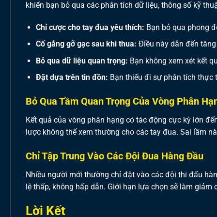
khiến bạn bỏ qua các phân tích dữ liệu, thông số kỹ thu
Chỉ cược cho tay đua yêu thích:
Bạn bỏ qua phong độ 
Cố gắng gỡ gạc sau khi thua:
Điều này dẫn đến tăng t
Bỏ qua dữ liệu quan trọng:
Bạn không xem xét kết qu
Đặt dựa trên tin đồn:
Bạn thiếu đi sự phân tích thực 
Bỏ Qua Tầm Quan Trọng Của Vòng Phân Hạ
Kết quả của vòng phân hạng có tác động cực kỳ lớn đến c
lược không thể xem thường cho các tay đua. Sai lầm nà
Chỉ Tập Trung Vào Các Đội Đua Hàng Đầu
Nhiều người mới thường chỉ đặt vào các đội thi đấu hàng
lệ thấp, không hấp dẫn. Giới hạn lựa chọn sẽ làm giảm c
Lời Kết