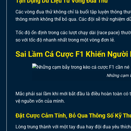
Tận Dụng Dữ Liệu Từ Vòng Đua Thử
Các vòng đua thử không chỉ là buổi tập luyện thông t
thông minh không thể bỏ qua. Các đội sẽ thử nghiệm dữ
Tốc độ ổn định trong các lượt chạy dài (race pace) thư
so với tốc độ nhanh nhất trong một vòng đơn lẻ.
Sai Lầm Cá Cược F1 Khiến Người 
Những cạm b
Mắc phải sai lầm khi mới bắt đầu là điều hoàn toàn có
vệ nguồn vốn của mình.
Đặt Cược Cảm Tính, Bỏ Qua Thông Số Kỹ Th
Lòng trung thành với một tay đua hay đội đua yêu thích 