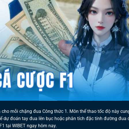
ra cho mỗi chặng đua Công thức 1. Môn thể thao tốc độ này cun
hể dự đoán tay đua lên bục hoặc phân tích đặc tính đường đua 
 F1 tại WIBET ngay hôm nay.