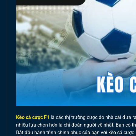
Kèo cá cược F1
là các thị trường cược do nhà cái đưa 
nhiều lựa chọn hơn là chỉ đoán người về nhất. Bạn có t
Bắt đầu hành trình chinh phục của bạn với kèo cá cược