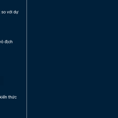
Xỉu
3
Đề
Livestream
Tính
WIBET
–
 so với dự
Năng
4
Jackpot
Dấu
Đột
Hiệu
Phá
Lừa
Đảo
Cần
vô địch
Tránh
Ngay
kiến thức