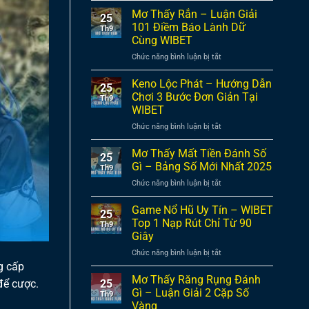
Hũ
Mơ Thấy Rắn – Luận Giải
25
52
101 Điềm Báo Lành Dữ
Th9
|
Cùng WIBET
Game
ở
Chức năng bình luận bị tắt
Slot
Mơ
Bài
Thấy
Tây
Keno Lộc Phát – Hướng Dẫn
25
Rắn
Độc
Chơi 3 Bước Đơn Giản Tại
Th9
–
Quyền
WIBET
Luận
2025
ở
Chức năng bình luận bị tắt
Giải
Tại
Keno
101
WIBET
Lộc
Điềm
Mơ Thấy Mất Tiền Đánh Số
25
Phát
Báo
Gì – Bảng Số Mới Nhất 2025
Th9
–
Lành
ở
Chức năng bình luận bị tắt
Hướng
Dữ
Mơ
Dẫn
Cùng
Thấy
Game Nổ Hũ Uy Tín – WIBET
Chơi
WIBET
25
Mất
3
Top 1 Nạp Rút Chỉ Từ 90
Th9
Tiền
Bước
Giây
Đánh
Đơn
ở
Chức năng bình luận bị tắt
Số
Giản
Game
Gì
g cấp
Tại
Nổ
–
Mơ Thấy Răng Rụng Đánh
WIBET
25
để cược.
Hũ
Bảng
Gì – Luận Giải 2 Cặp Số
Th9
Uy
Số
Vàng