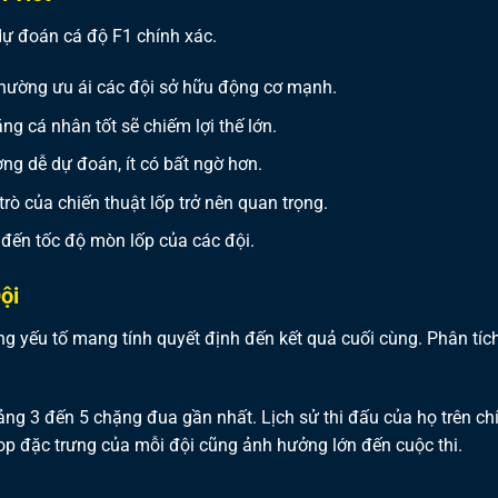
 dự đoán cá độ F1 chính xác.
ường ưu ái các đội sở hữu động cơ mạnh.
ng cá nhân tốt sẽ chiếm lợi thế lớn.
ng dễ dự đoán, ít có bất ngờ hơn.
trò của chiến thuật lốp trở nên quan trọng.
 đến tốc độ mòn lốp của các đội.
ội
ng yếu tố mang tính quyết định đến kết quả cuối cùng. Phân tíc
ảng 3 đến 5 chặng đua gần nhất. Lịch sử thi đấu của họ trên c
stop đặc trưng của mỗi đội cũng ảnh hưởng lớn đến cuộc thi.